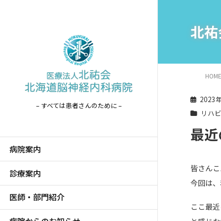
北祐
HOM
2023
– すべては患者さんのために –
リハ
最近
病院案内
皆さんこ
診療案内
今回は、
医師・部門紹介
ここ最近