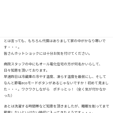
雪も立て続けに積りにつもって、連日車の渋滞も目立つようになり
ました。雪解けまでもうしばらく我慢ですね。
さて前回電気料金のお話をしました。
大台が２ヶ月続いた後の結果ですが、3ヶ月目にて33,000円の削減
に成功ですっ！
とは言っても、もちろん代償はありまして家の中がかなり寒いで
す・・・。
皆さんホットショックには十分お気を付けてください。
病院スタッフの中にもオール電化住宅の方が何名かいらして、
日々知恵を頂いております。
早速昨日は冷蔵庫の冷やす温度、凍らす温度を最弱にし、そして
なんと節電ecoモードボタンがあるじゃないですか！初めて見まし
た・・・。ワクワクしながら ポチっとっ！（全く気が付かなか
った）
あとは洗濯する時間帯など知恵を頂きましたが、睡眠を削ってまで
節電しないといけない時代に入ってきたようです・・・。