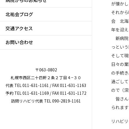
病院からのお知らせ
が懐かし
それから
北祐会ブログ
会 北海
交通アクセス
年を迎え
新病院は
お問い合わせ
っという
そして現
日々の業
〒063-0802
の手続き
札幌市西区二十四軒２条２丁目４−３０
過ごして
代表 TEL 011-631-1161 / FAX 011-631-1163
ので（深
予約 TEL 011-631-1169 / FAX 011-631-1172
皆さんも
訪問リハビリ代表 TEL 090-2819-1161
られます
リハビリ