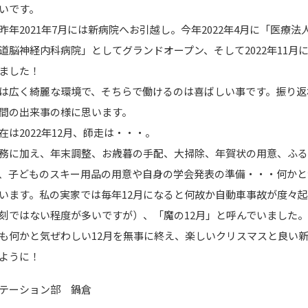
いです。
昨年2021年7月には新病院へお引越し。今年2022年4月に「医療法
道脳神経内科病院」としてグランドオープン、そして2022年11月に
ました！
広く綺麗な環境で、そちらで働けるのは喜ばしい事です。振り返
間の出来事の様に思います。
在は2022年12月、師走は・・・。
務に加え、年末調整、お歳暮の手配、大掃除、年賀状の用意、ふ
、子どものスキー用品の用意や自身の学会発表の準備・・・何かと
います。私の実家では毎年12月になると何故か自動車事故が度々
刻ではない程度が多いですが）、「魔の12月」と呼んでいました
何かと気ぜわしい12月を無事に終え、楽しいクリスマスと良い
ように！
テーション部 鍋倉