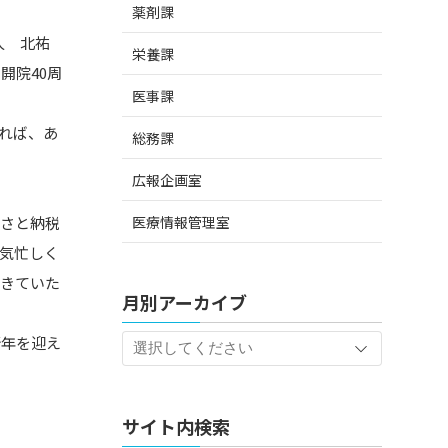
薬剤課
人 北祐
栄養課
開院40周
医事課
れば、あ
総務課
広報企画室
医療情報管理室
るさと納税
気忙しく
起きていた
月別アーカイブ
。
新年を迎え
サイト内検索