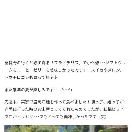
先日、家族と富良野へ行ってきました。
この時期に？ということは･･･もちろんお墓参りです（汗）
毎年、この時期の富良野は暑すぎて、車から降りるのも嫌になる
くらいなのですが、今年は涼しく、とても気持ちが良かったです
♪
富良野の行くと必ず寄る「フラノデリス」で小休憩･･･ソフトクリ
ームもコーヒーゼリーも美味しかったです！！スイカやメロン、
トウモロコシも買って帰宅♪
また来年の夏が楽しみです･･･(^－^)
先週末、実家で盛岡冷麺を作って食べました！甥っ子、姪っ子が
岩手に行った時のお土産としてくれたものでしたが、結構ピリ辛
で口がヒリヒリ･･･でもとっても美味しかったです（笑）