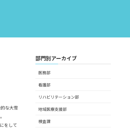
部門別アーカイブ
医務部
看護部
リハビリテーション部
録的な大雪
地域医療支援部
ね。
検査課
にをして