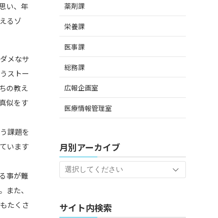
薬剤課
思い、年
えるゾ
栄養課
医事課
メダメなサ
総務課
いうストー
広報企画室
ちの教え
真似をす
医療情報管理室
いう課題を
月別アーカイブ
ています
る事が難
。また、
題もたくさ
サイト内検索