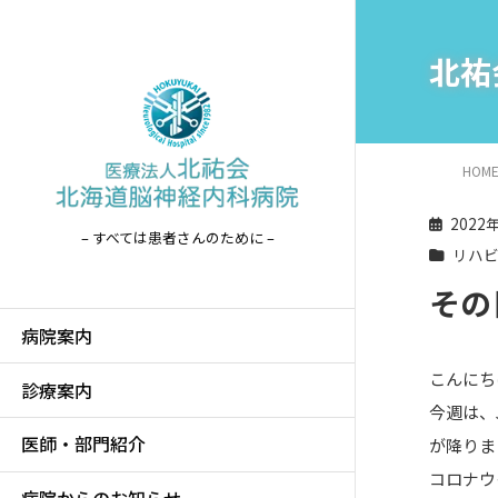
北祐
HOM
2022
– すべては患者さんのために –
リハ
その
病院案内
こんにち
診療案内
今週は、
医師・部門紹介
が降りま
コロナウ