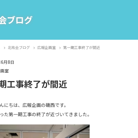
会ブログ
E
北祐会ブログ
広報企画室
第一期工事終了が間近
年6月8日
企画室
期工事終了が間近
んにちは、広報企画の磯西です。
った第一期工事の終了が近づいてきました。