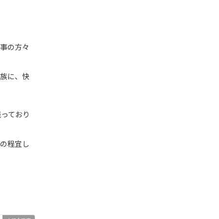
工事の方々
家族に、快
残っており
力の程宜し