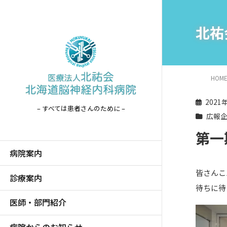
北祐
HOM
2021
– すべては患者さんのために –
広報
第一
病院案内
皆さんこ
診療案内
待ちに待
医師・部門紹介