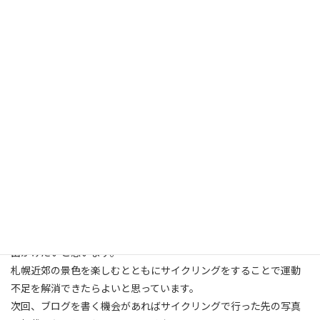
尚生です。
これからよろしくお願いします。
入職して1週間が経過しましたが、職場や新しい生活に慣れておら
ず緊張する毎日を過ごしています。
まだまだ覚えることがたくさんありますが優しい先輩方に教えて
頂きながら、自らも勉強することで成長していきたいと思ってい
ます。
昨年は、新型コロナウイルスの影響により外出を自粛する日々が
続いたと思います。その影響により私は運動不足の1年を過ごすこ
とになりました。
皆さんはどうだったでしょうか。今年は運動不足を解消するため
にも休みの日に趣味であるサイクリングに感染対策を十分にして
出かけたいと思います。
札幌近郊の景色を楽しむとともにサイクリングをすることで運動
不足を解消できたらよいと思っています。
次回、ブログを書く機会があればサイクリングで行った先の写真