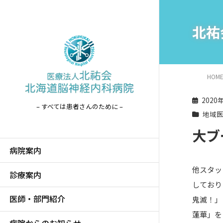
北祐
HOM
2020
– すべては患者さんのために –
地域
大ブ
病院案内
他スタッ
診療案内
しており
医師・部門紹介
鬼滅！」
蓮華」を