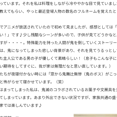
っています。それを私は料理をしながら冷ややかな目で見ていまし
教えてもらい、やっと最近登場人物の数名のフルネームを覚えたと
でアニメが放送されていたので初めて見ましたが、感想としては「
い！」です♪少し残酷なシーンが多いので、子供が見てどうかなと
すが・・・・。特殊能力を持った人間が鬼を倒していくストーリー
は、鬼になってしまった悲しい背景があり、それを見てうるっとし
た主人公である男の子が優しくて素晴らしい！（息子もこんな子に
い期待をしてすぐに、我が家は無理だなと思い直しています。）
ちが夜寝付かない時には「窓から鬼舞辻無惨（鬼のボス）がこっ
と怖がらせて寝かせています。（笑）
はまってしまった私は、鬼滅のコラボされているお菓子や文房具を
てしまっています。あまり外出できない状況ですが、家族共通の盛
家では楽しんでいます♪