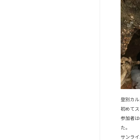
登別カル
初めてス
参加者は
た。
サンライ