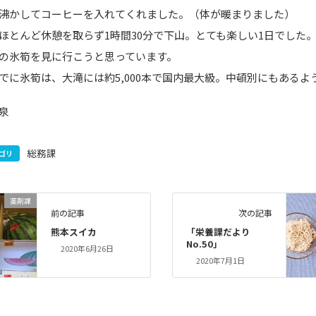
沸かしてコーヒーを入れてくれました。（体が暖まりました）
ほとんど休憩を取らず1時間30分で下山。とても楽しい1日でした
の氷筍を見に行こうと思っています。
でに氷筍は、大滝には約5,000本で国内最大級。中頓別にもあるよ
泉
総務課
ゴリ
薬剤課
前の記事
次の記事
熊本スイカ
「栄養課だより
No.50」
2020年6月26日
2020年7月1日