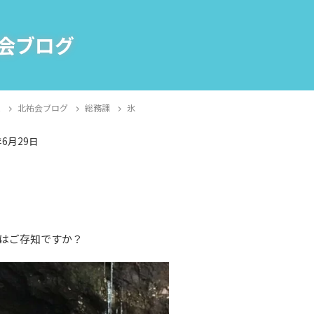
会ブログ
E
北祐会ブログ
総務課
氷
年6月29日
課
はご存知ですか？