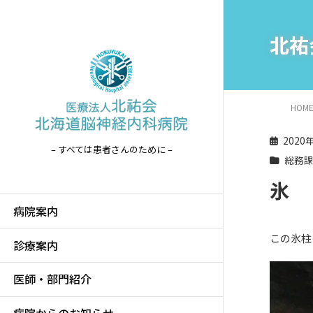
北祐
HOM
2020
– すべては患者さんのために –
総務
氷
病院案内
この氷柱
診療案内
医師・部門紹介