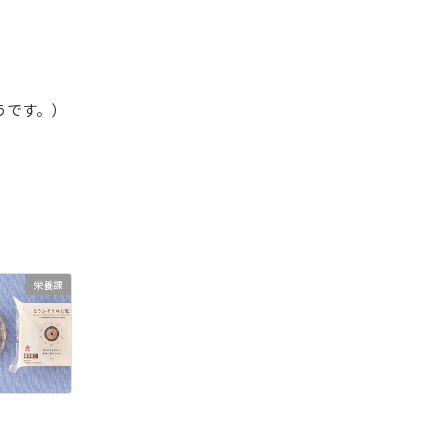
。
うです。）
栄養課