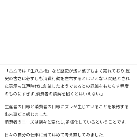
「はっきりいってビックリしています.当社としましては,粛々と対
応し営業して参ります.」
だそうです.
全く相手にせず,全面的に対立する姿勢を見せ続け,先日判決が出ま
した.
結果から言えば,A社の請求棄却でB社の勝訴となりましたが,地裁
判事の主文が何より印象的でしたので,紹介します.
「△△では『生八△橋』など歴史が浅い菓子もよく売れており,歴
史の古さは必ずしも消費行動を左右するとはいえない.問題とされ
た表示も江戸時代に創業したようであるとの認識をもたらす程度
のものにすぎず,消費者の誤解を招くとはいえない.」
生産者の目線と消費者の目線にズレが生じていることを象徴する
出来事だと感じました.
消費者のニーズは刻々と変化し,多様化しているということです.
日々の自分の仕事に当てはめて考え直してみました.