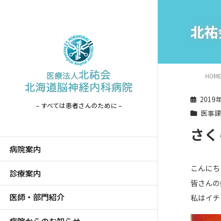
北祐
HOM
2019
– すべては患者さんのために –
医事
さく
病院案内
こんにち
診療案内
皆さんの
医師・部門紹介
私はイチ