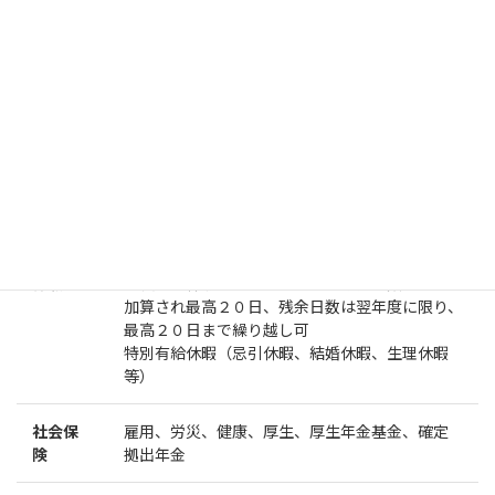
昇給・
昇給／年１回
賞与
賞与／年２回（６月・１２月）
勤務時
０８：３０ ～ １７：００
間
シフト制、日曜勤務 月３回
残業時間 月平均２時間程度
休日制
週休２日制、１２月３１日、１月１日
度
休暇
年次有給休暇 初年度１０日 勤務年数によリ
加算され最高２０日、残余日数は翌年度に限り、
最高２０日まで繰り越し可
特別有給休暇（忌引休暇、結婚休暇、生理休暇
等）
社会保
雇用、労災、健康、厚生、厚生年金基金、確定
険
拠出年金