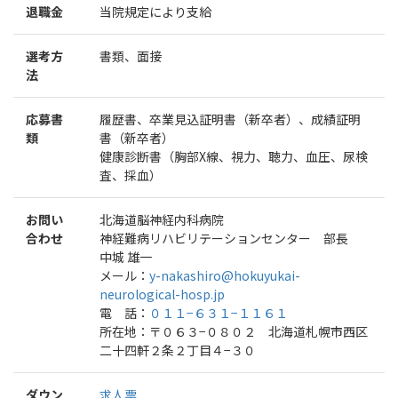
退職金
当院規定により支給
選考方
書類、面接
法
応募書
履歴書、卒業見込証明書（新卒者）、成績証明
類
書（新卒者）
健康診断書（胸部X線、視力、聴力、血圧、尿検
査、採血）
お問い
北海道脳神経内科病院
合わせ
神経難病リハビリテーションセンター 部長
中城 雄一
メール：
y-nakashiro@hokuyukai-
neurological-hosp.jp
電 話：
０１１−６３１−１１６１
所在地：〒０６３−０８０２ 北海道札幌市西区
二十四軒２条２丁目４−３０
ダウン
求人票