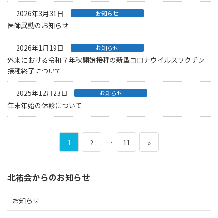
2026年3月31日
お知らせ
医師異動のお知らせ
2026年1月19日
お知らせ
外来における令和７年秋開始接種の新型コロナウイルスワクチン
接種終了について
2025年12月23日
お知らせ
年末年始の休診について
投
ペ
ペ
…
ペ
1
2
11
»
稿
ー
ー
ー
北祐会からのお知らせ
の
ジ
ジ
ジ
ペ
お知らせ