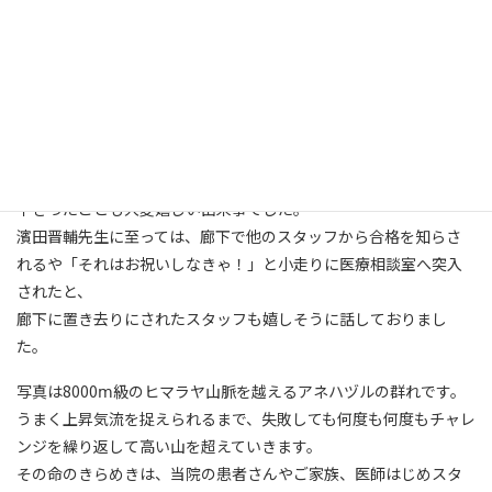
３月は地域医療支援部にとって嬉しい事が重なりました。
医療相談室へ新しく加わってくれた仲間、来てくれてありがと
う！
無事出産した仲間、素晴らしい生命の神秘におめでとう！
資格試験に見事合格した仲間、本当に頑張ったね良かったね！
支援部部長でもある森若院長が、合格発表後にクラッカーを手に
医療相談室へ来室され、スタッフにおめでとうの気持ちを伝えて
下さったことも大変嬉しい出来事でした。
濱田晋輔先生に至っては、廊下で他のスタッフから合格を知らさ
れるや「それはお祝いしなきゃ！」と小走りに医療相談室へ突入
されたと、
廊下に置き去りにされたスタッフも嬉しそうに話しておりまし
た。
写真は8000ⅿ級のヒマラヤ山脈を越えるアネハヅルの群れです。
うまく上昇気流を捉えられるまで、失敗しても何度も何度もチャレ
ンジを繰り返して高い山を超えていきます。
その命のきらめきは、当院の患者さんやご家族、医師はじめスタ