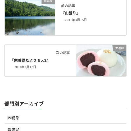
総務課
前の記事
『山登り』
2017年3月15日
栄養課
次の記事
『栄養課だより No.3』
2017年3月17日
部門別アーカイブ
医務部
看護部