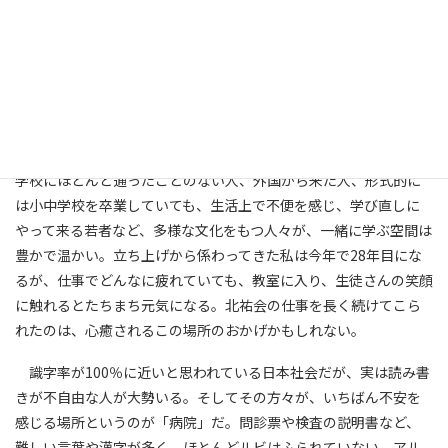
みなさんは「夜間中学」をご存知だろうか？ 公立の夜間中学がな
い札幌では、ボランティアスタッフで運営する自主夜間中学が
1990年にでき、様々な理由で義務教育を十分に受けられなかった
400人以上が学んできた。現在も地下鉄西28丁目駅のすぐ横にある
中学校の教室で、毎週水曜日の夜、55人の生徒と80人のスタッフ
が励まし、支え合いながら学んでいる。生徒さんの年代は20代か
ら90代後半と幅広い。
学校にほとんど通ったことのない人、外国から来た人、形式的に
は小中学校を卒業していても、生活上で不便を感じ、学び直しに
やって来る若者など、多様な文化をもつ人々が、一緒に学ぶ空間は
豊かで温かい。立ち上げから係わってきた私は今年で28年目にな
るが、仕事でどんなに疲れていても、教室に入り、生徒さんの笑顔
に触れるとたちまち元気になる。北祐会の仕事を長く続けてこら
れたのは、心癒されるこの場所のおかげかもしれない。
識字率が100％に近いと思われている日本社会だが、実は読み書
きが不自由な人が大勢いる。そしてその方々が、いちばん不安を
感じる場所というのが「病院」だ。問診票や検査の説明書など、
難しい言葉や漢字が多く、ほとんどルビはふられていない。アル