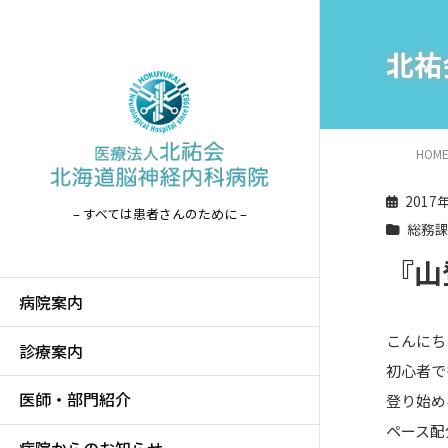
北祐
HOM
2017
– すべては患者さんのために –
総務
『山
病院案内
こんにち
診療案内
初心者で
医師・部門紹介
登り始め
ペース配