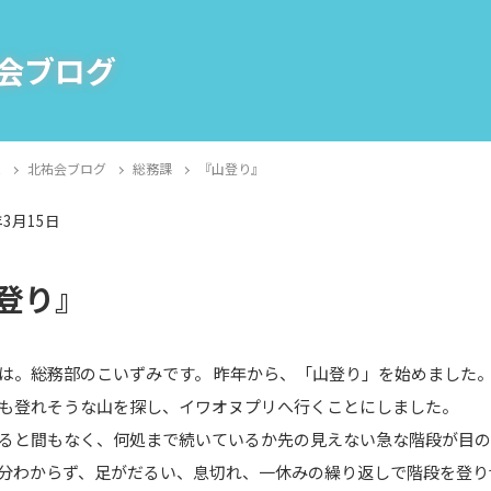
会ブログ
E
北祐会ブログ
総務課
『山登り』
年3月15日
課
登り』
は。総務部のこいずみです。 昨年から、「山登り」を始めました
も登れそうな山を探し、イワオヌプリへ行くことにしました。
ると間もなく、何処まで続いているか先の見えない急な階段が目
分わからず、足がだるい、息切れ、一休みの繰り返しで階段を登り