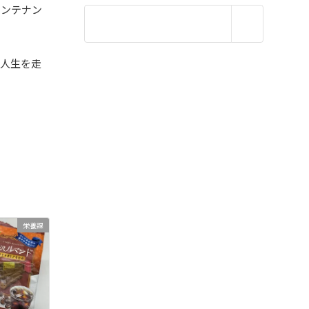
メンテナン
に人生を走
か
栄養課