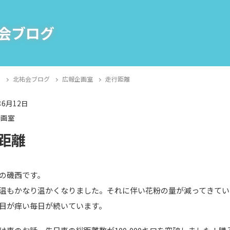
会ブログ
E
北祐会ブログ
広報企画室
走行距離
年6月12日
企画室
距離
の磯西です。
温もかなり温かくなりました。それに伴い花粉の量が減ってきてい
目が痒い毎日が続いています。