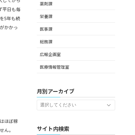
入してから
薬剤課
ず平日も毎
栄養課
を5年も続
がかかっ
医事課
総務課
広報企画室
医療情報管理室
月別アーカイブ
はほぼ稼
サイト内検索
ません。