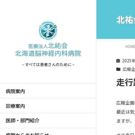
北祐
HOM
2025
– すべては患者さんのために –
広報
走行
病院案内
広報企画
診療案内
最近は気
医師・部門紹介
ますが、