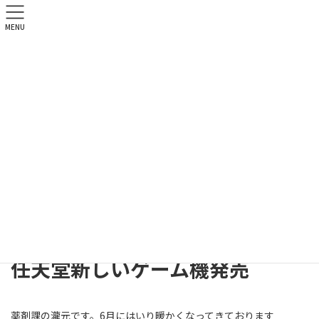
MENU
北祐会ブログ
HOME
北祐会ブログ
薬剤課
任天堂新しいゲーム機発売
2025年6月4日
薬剤課
任天堂新しいゲーム機発売
薬剤課の瀧元です。6月にはいり暖かくなってきております