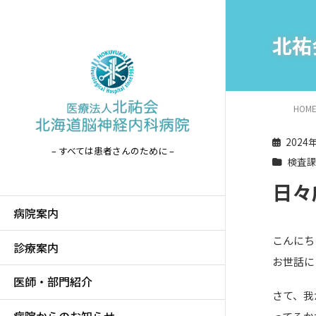
北祐
HOM
2024
– すべては患者さんのために –
検査
日々
病院案内
こんにち
診療案内
お世話に
医師・部門紹介
さて、我