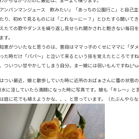
わからなかったのに最近は、まーよく喋ります。
アンパンマンジュース 飲みたい」「あっちの公園行こ」と自己主
たり、初めて見るものには「これなーにー？」とひたすら聞いてき
えたての歌やダンスを繰り返し見せられ聞かされと飽きない毎日
ます。
知恵がついたなと思うのは、普段はママっ子のくせにママに「ダ
った時だけ「パパ～」と泣いて来るという技を覚えたところです
、ついつい甘やかしてしまう自分。まー娘には弱いもんですね(;^ω^
はつい最近、娘と散歩していた時に近所のおばぁさんに蕾の状態
日水に浸していたら満開になった時に写真です。娘も「キレ～」と
は庭に花でも植えようかな、、、と思っています。（たぶんやらな