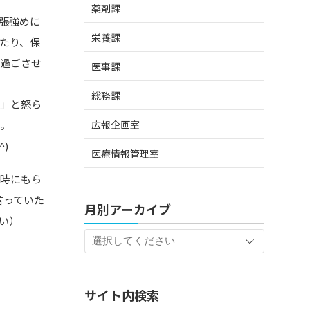
薬剤課
張強めに
栄養課
たり、保
を過ごさせ
医事課
総務課
メ」と怒ら
広報企画室
ね。
)
医療情報管理室
の時にもら
言っていた
月別アーカイブ
い）
サイト内検索