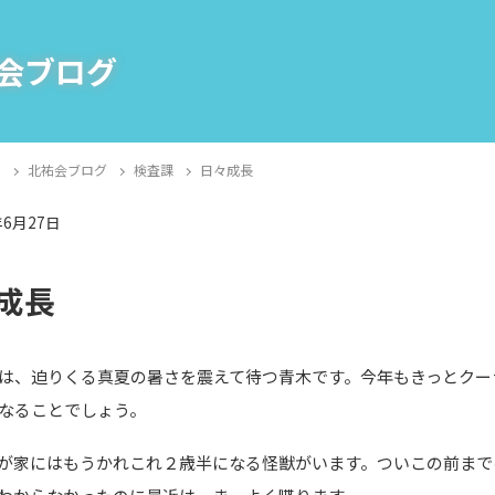
会ブログ
E
北祐会ブログ
検査課
日々成長
年6月27日
課
成長
は、迫りくる真夏の暑さを震えて待つ青木です。今年もきっとクー
なることでしょう。
が家にはもうかれこれ２歳半になる怪獣がいます。ついこの前まで