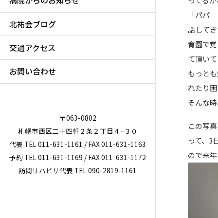
病院からのお知らせ
ってるか
「パパ 
北祐会ブログ
話してき
育園で覚
交通アクセス
て頂いて
お問い合わせ
もっとも
れたり困
そんな時
〒063-0802
この写真
札幌市西区二十四軒２条２丁目４−３０
って、3
代表 TEL 011-631-1161 / FAX 011-631-1163
ので来年
予約 TEL 011-631-1169 / FAX 011-631-1172
訪問リハビリ代表 TEL 090-2819-1161