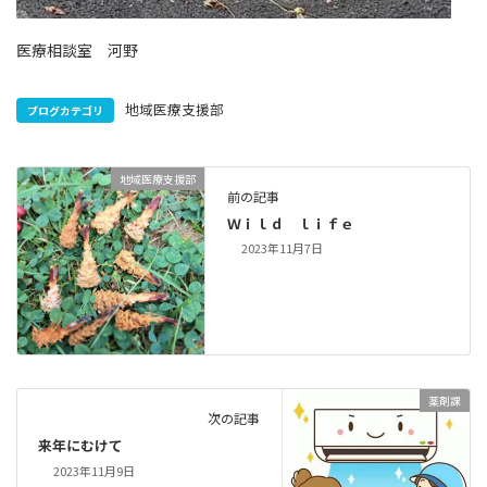
医療相談室 河野
地域医療支援部
ブログカテゴリ
地域医療支援部
前の記事
Ｗｉｌｄ ｌｉｆｅ
2023年11月7日
薬剤課
次の記事
来年にむけて
2023年11月9日