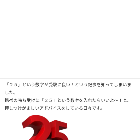
冬休みも終わり、受験シーズンに近付いて参りました。
我が家にも受験生くんがおりまして、勉強は本人しか頑張れない
ので、
母親としてはもう神頼みしかない！と思う今日この頃です。
初詣で絵馬を書かなければ！と意気込む母親に、
「恥ずかしいから、やめてよ。」と冷静な受験生くん。
断念しました。
携帯下4桁で占う数字占いが目に留まり、
「２５」という数字が受験に良い！という記事を知ってしまいま
した。
携帯の待ち受けに「２５」という数字を入れたらいいよ～！と、
押しつけがましいアドバイスをしている日々です。