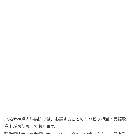
③ 会話を通して築かれる信頼関係が心を安定させるから
1年間、人とまともに会話していなかった私には思い当たる点ばか
りです。
基本一人育児に追われる日々の中で、夫、両親、義理の両親、親友
と話した時のスッキリ感。
ああ、一人じゃないんだなあ、という安心感。
会話は認知機能維持のためにも、精神的安定のためにも、大切な
んですね。
患者さんのお話を聞いていると、
神経内科の疾患の影響で、話しづらさや声の小ささが出てきて、話
すのが億劫になったり、
歩行が不自由になり外出機会が減って話し相手がいなかったり、と
いう話をよく聞きます。
北祐会神経内科病院では、お話することのリハビリ担当・言語聴
覚士がお待ちしております。
理学療法士も作業療法士も、病棟スタッフの皆さんも、お話上手