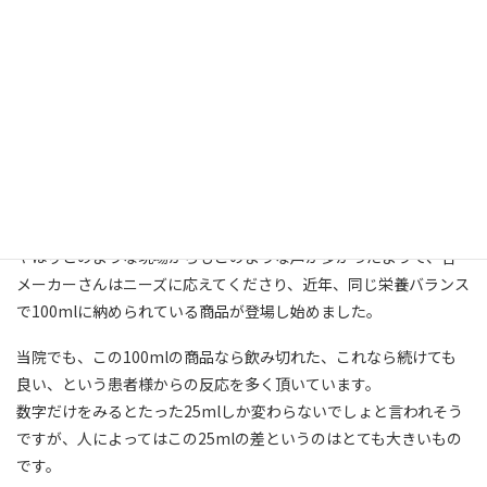
今日は栄養補助食品のお話です。
食事の量が思うように摂れなかったり一度に食べられない方のた
めに、バランス良く効率的に補助的に栄養を摂るための食品がた
くさん売られていますが、最も一般的な規格が、125mlで
200kcal・たんぱく質8g前後です。
125mlというと、パック売りされている子ども用の紙パックジュー
ス1本と同じです。しかし、本当に飲食が進まない方にとって
125mlを飲み切るのは意外と大変なのです。
やはりどのような現場からもこのような声が多かったようで、各
メーカーさんはニーズに応えてくださり、近年、同じ栄養バランス
で100mlに納められている商品が登場し始めました。
当院でも、この100mlの商品なら飲み切れた、これなら続けても
良い、という患者様からの反応を多く頂いています。
数字だけをみるとたった25mlしか変わらないでしょと言われそう
ですが、人によってはこの25mlの差というのはとても大きいもの
です。