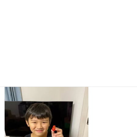
この度、3Ｆ病棟から外来へ移動してきた看護師の藤田です。
まだまだ慣れていず、色々ご迷惑をお掛けすることも多いと思い
ますが、一生懸命頑張ろうと思います。
今年の夏は暑かったですね！
先週、子供が小学校で育てた、ミニトマトが赤くなり、収穫して
きました。
その中に雪ダルマそっくりの形のトマトが！！記念撮影してから
皆で美味しく頂きました(^^♪