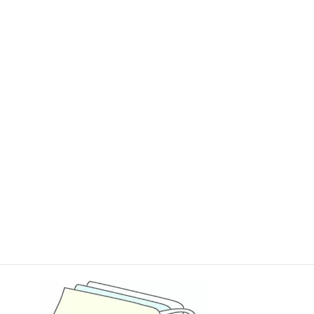
マスクについてお話したいと思います。
ドラックストアには、まだまだ国産マスク不足が続いてると思い
ます。先日、藤井聡太棋聖が使用しているマスクを見て早速注文し
てみました。繰り返し洗える絹マスクで吸湿性、保湿性に優れた
肌に優しくUV効果があるとの事です。一日中使用してもフィット
感が良く皮膚の荒れ、ゴムによる耳の痛みもなく満足していま
す。
製造元の小杉織物株式会社は、藤井聡太棋聖効果で注文が殺到し
たそうです。
９月を迎え歴の上では秋ですが、まだまだ夏日が続く週間予報と
なっております。
皆様体調に気を付けて下さい。