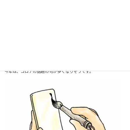
先日、「どさんこ北海道自慢サラ川」の募集が始まり、テレビの
記者会見で北海道の鈴木知事も自ら一句詠みました。
『みつけよう、どうみん割で、宝物』
「新型コロナ感染症で広く移動ができないが、どうみん割などを
利用して宝物をみつけてほしい」とお話をされていました。
それではと、そこにいる記者さんも「返句をさせて頂きます」と
話され、
『コロナ禍も、クラークならず、夢抱け』 とセンスのある句
を披露していました。
今年は、コロナの話題の句が多くなりそうです。