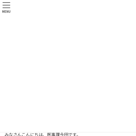
MENU
北祐会ブログ
HOME
北祐会ブログ
医事課
お家で映画
2020年7月29日
医事課
お家で映画
みなさんこんにちは、医事課今田です。