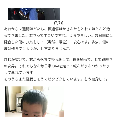
(7/7)]
あれから２週間ほどたち、擦過傷はかさぶたもとれてほとんど治
ってきました。若さってすごいですね。うらやましい。数日前には
縫合した傷の抜糸もして（当然、号泣）一安心です。多少、傷の
痕は残るでしょうが、仕方ありませんね。
ひじが抜けて、窓から落ちて怪我をして、傷を縫って、と災難続き
の次男。それでもなお毎日家の中を走って転んだりぶつかったり
して暴れています。
そのうちまた怪我しそうでビクビクしています。もう勘弁して。