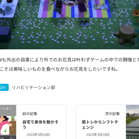
Wも外出の自粛により外でのお花見は叶わずゲームの中での開催と
こそは美味しいものを食べながらお花見をしたいですね。
リハビリテーション部
ゴリ
ーション
前の記事
次の記事
自宅で身体を動かそ
筋トレからシフトチ
う
ェンジ
2020年5月26日
2020年5月28日