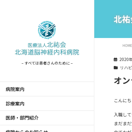
北祐
HOM
2020
– すべては患者さんのために –
リハ
オン
病院案内
こんにち
診療案内
入職して
医師・部門紹介
まだまだ