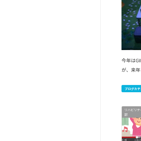
今年はG
が、来年
ブログカテ
リハビリテ
部