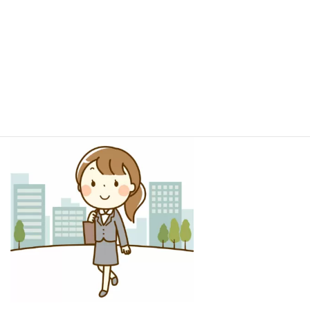
旬、JR通勤をやめました。
当時はまだ雪道でした。第１日目。退勤時辺りは既に日が落ちて
暗く、凍り付いた道をザクザク踏みしめながら、
「寒い。疲れる。暗くて怖い。ストレスで逆に免疫機能が低下す
るんじゃないの！？」「徒歩通勤は、いつものように３日坊主で
終わるわ」とボヤキながら帰りました。