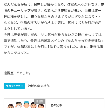
だんだん雪が解け、日差しが暖かくなり、道端の木々が芽吹き、花
壇のチューリップが咲き、桜並木から花吹雪が舞い、白樺は道一
杯に種を落とし、様々な鳥たちのさえずりがにぎやかになり・・
などなど、季節の移ろいが心地よく感じ、気付けば３か月が過ぎ
ようとしています。
今日は天気が悪いだの、ヤレ気分が乗らないだの理由をつけては
車で通勤したり、最近は自転車メインの『なんちゃって徒歩通勤』
ですが、体脂肪率は１か月に1％ずつ落ちました。まぁ、出来る事
からコツコツと。
連携室 Yでした。
地域医療支援部
ブログカテゴリ
看護部
前の記事