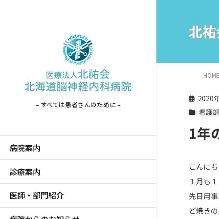
北祐
HOM
2020
– すべては患者さんのために –
看護
1年
病院案内
こんにち
診療案内
１月も１
医師・部門紹介
先日用事
ど焼きの