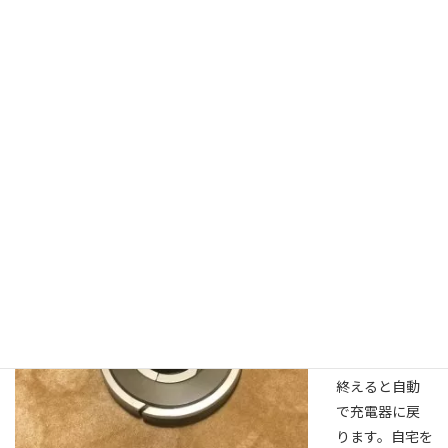
自宅には、６年目になるルンバ（掃除機ロボット）がおりまし
て、効率の良い家事をお求めの方にとっては、最強の掃除機だと思
っております。
毎日、不在に
している時間
帯に自動で動
くようセット
し、時間にな
ると動き出し
て一通りまわ
って掃除をして
くれます。だい
たい1時間ぐら
いかけて回り
終えると自動
で充電器に戻
ります。自宅を