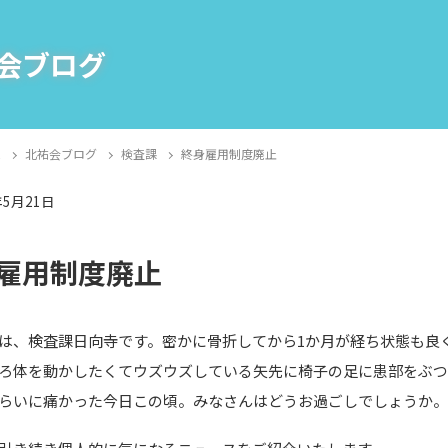
会ブログ
E
北祐会ブログ
検査課
終身雇用制度廃止
年5月21日
課
雇用制度廃止
は、検査課日向寺です。密かに骨折してから1か月が経ち状態も良
ろ体を動かしたくてウズウズしている矢先に椅子の足に患部をぶ
らいに痛かった今日この頃。みなさんはどうお過ごしでしょうか