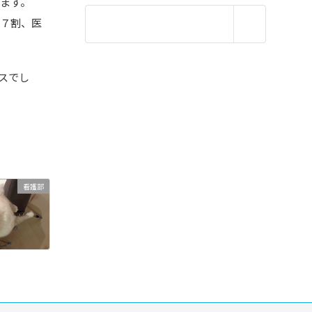
ます。
で７割、医
スでし
看護部