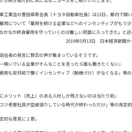
き続き個人的に気になるニュースをご紹介いたします。
車工業会の豊田章男会長（トヨタ自動車社長）は13日、都内で開
雇用について「雇用を続ける企業などへのインセンティブがもう少
なかなか終身雇用を守っていくのは難しい局面に入ってきた」と述
19年5月13日 日本経済新聞から一
田会長の発言に賛否の声が集まっているそうです。
一稼いでいる企業がそんなことを言ったら誰も働きたくない」
側も安月給で働くインセンティブ（動機づけ）がなくなる」等の
にメリット（売上）のある人材しか残さないのは当たり前」
ツ老害社員が空威張りしている時代が終わっただけ」等の肯定的
定的な意見に１票。