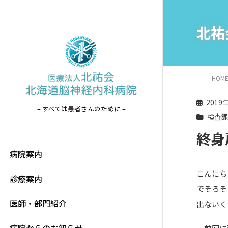
北祐
HOM
2019
– すべては患者さんのために –
検査
終身
病院案内
こんにち
診療案内
でそろそ
医師・部門紹介
出ないく