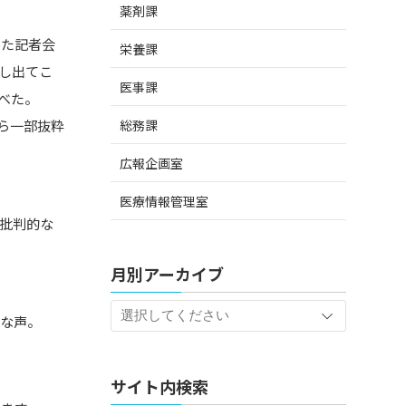
薬剤課
いた記者会
栄養課
し出てこ
医事課
べた。
総務課
部抜粋
広報企画室
医療情報管理室
批判的な
月別アーカイブ
な声。
サイト内検索