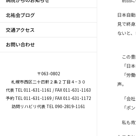
病院からのお知らせ
前回に引
北祐会ブログ
日本自動
見で終身
交通アクセス
ないと、
20
お問い合わせ
この豊
「日本
〒063-0802
「労働者
札幌市西区二十四軒２条２丁目４−３０
声。
代表 TEL 011-631-1161 / FAX 011-631-1163
予約 TEL 011-631-1169 / FAX 011-631-1172
「会社
訪問リハビリ代表 TEL 090-2819-1161
「ポンコ
私も肯