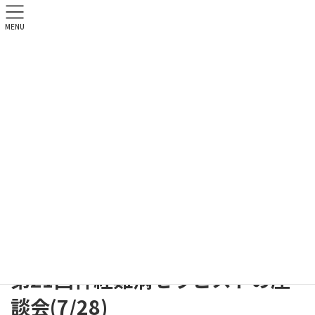
MENU
病院からのお知らせ
HOME
病院からのお知らせ
講演会・研修会
第21回神経難病セラピストの座談会(7/28)
2017年7月4日
講演会・研修会
第21回神経難病セラピストの座
談会(7/28)