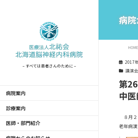
病院
HOM
2017
– すべては患者さんのために –
講演
第2
病院案内
中医
診療案内
８月２６
医師・部門紹介
老年病漢