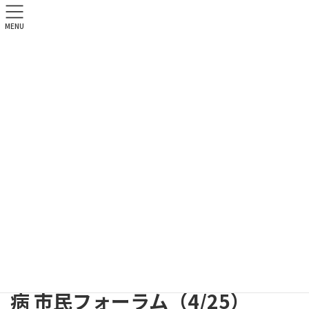
MENU
病院からのお知らせ
HOME
病院からのお知らせ
講演会・研修会
[終了] オホーツク パーキンソン病 市民フォーラム（4/25）
2015年4月20日
講演会・研修会
[終了] オホーツク パーキンソン
病 市民フォーラム（4/25）