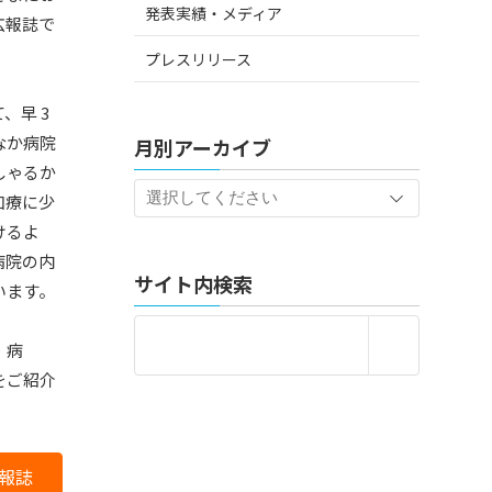
発表実績・メディア
広報誌で
プレスリリース
、早 3
なか病院
月別アーカイブ
しゃるか
加療に少
けるよ
病院の内
サイト内検索
います。
・病
をご紹介
報誌