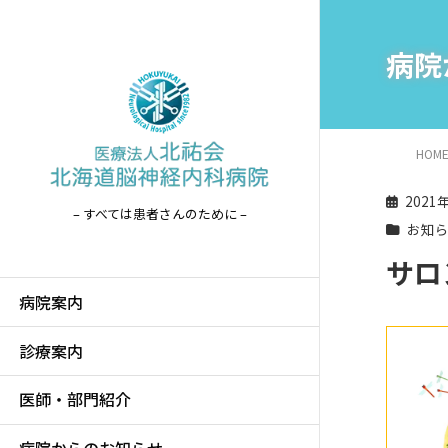
病院
HOM
2021
– すべては患者さんのために –
お知
サロ
病院案内
診療案内
医師・部門紹介