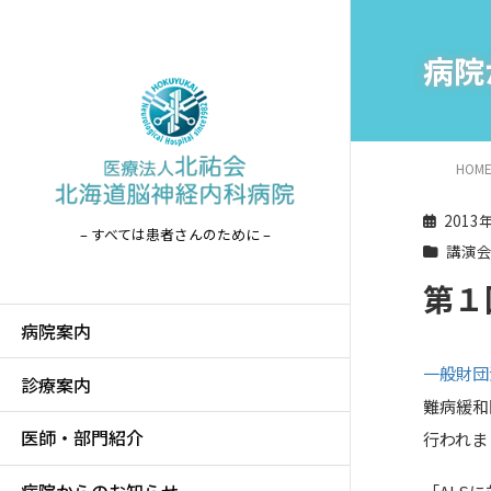
病院
HOM
2013
– すべては患者さんのために –
講演
第１
病院案内
一般財団
診療案内
難病緩和
医師・部門紹介
行われま