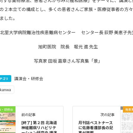
に対する薬物療法、患者さんからみた緩和医療」をテーマに、講演と
の２本立ての構成とし、多くの患者さんご家族・医療従事者の方
ました。
北里大学病院難治性疾患難病センター センター長 荻野 美恵子先
旭町医院 院長 堀元 進 先生
写真家 田坂 嘉章さん写真集「景」
講演会・研修会
テゴリ
kanwa
会・研修会
発表
前の記事
次の記事
[終了] 第２回 北海道
月刊誌ベストナース
神経難病リハビリテ
に佐藤看護部長の記
ーション研究会 講演
事が掲載