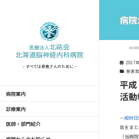
病院
HOM
2017
– すべては患者さんのために –
発表
平成
病院案内
活動
診療案内
一般財団
医師・部門紹介
告をまと
（当病院