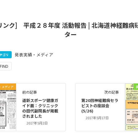
リンク] 平成２８年度 活動報告 | 北海道神経難病
ター
発表実績・メディア
テゴリ
FIND
・メディア
前の記事
次の記事
道新スポーツ健康ガ
第20回神経難病セラ
イド面：クリニック
ピストの座談会
の田代副院長が掲載
(5/26)
されました
2017年5月17日
2017年5月2日