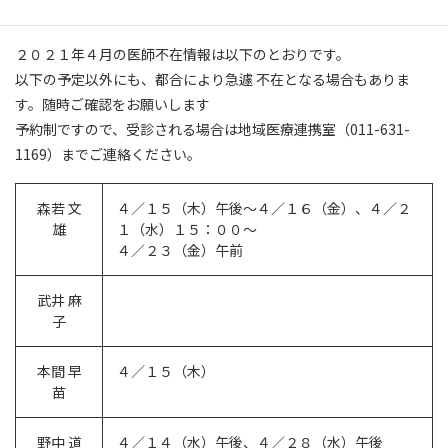
２０２１年４月の医師不在情報は以下のとおりです。
以下の予定以外にも、都合により急遽 不在となる場合もありま
す。随時ご確認をお願いします
予約制ですので、受診される場合は地域医療連携室（011-631-
1169）までご連絡ください。
森若 文
４／１５（木）午後〜４／１６（金）、４／２
雄
１（水）１５：００〜
４／２３（金）午前
武井 麻
子
本間 早
４／１５（木）
苗
野中 道
４／１４（水）午後、４／２８（水）午後