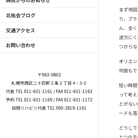
病院からのお知らせ
まず地図
北祐会ブログ
り，プラ
ん．全く
交通アクセス
途方にく
お問い合わせ
つからな
オリエン
何度もで
〒063-0802
札幌市西区二十四軒２条２丁目４−３０
短い時間
代表 TEL 011-631-1161 / FAX 011-631-1163
って考え
予約 TEL 011-631-1169 / FAX 011-631-1172
とがない
訪問リハビリ代表 TEL 090-2819-1161
ードも落
どうして
とつの方