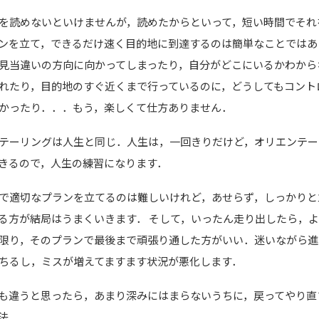
を読めないといけませんが，読めたからといって，短い時間でそれ
ンを立て，できるだけ速く目的地に到達するのは簡単なことではあ
見当違いの方向に向かってしまったり，自分がどこにいるかわから
れたり，目的地のすぐ近くまで行っているのに，どうしてもコント
かったり．．．もう，楽しくて仕方ありません．
テーリングは人生と同じ．人生は，一回きりだけど，オリエンテー
きるので，人生の練習になります．
で適切なプランを立てるのは難しいけれど，あせらず，しっかりと
る方が結局はうまくいきます． そして，いったん走り出したら，
限り，そのプランで最後まで頑張り通した方がいい．迷いながら進
ちるし，ミスが増えてますます状況が悪化します．
も違うと思ったら，あまり深みにはまらないうちに，戻ってやり直
法．