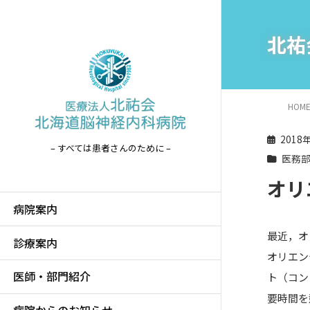
北祐
HOM
2018
– すべては患者さんのために –
医務
オリ
病院案内
最近，オ
診療案内
オリエン
医師・部門紹介
ト（コン
要時間を