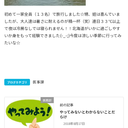
初めて一家全員（１３名）で旅行しました☆甥、姪は喜んでいま
したが、大人達は暑さに耐えるのが精一杯（笑）連日３３℃以上
で夜は冷房なしでは寝られません！！北海道がいかに過ごしやす
いか身をもって経験できました(-_-;)今度は涼しい季節に行ってみ
たいな☆
医事課
ブログカテゴリ
医務部
前の記事
やってみないとわからないことだ
らけ
2018年8月17日