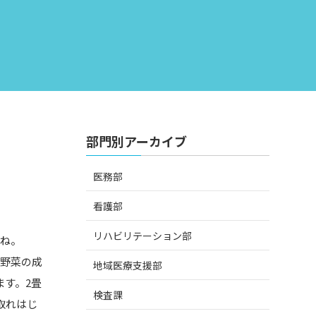
部門別アーカイブ
医務部
看護部
リハビリテーション部
すね。
に野菜の成
地域医療支援部
ます。2畳
検査課
取れはじ