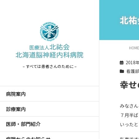
北祐
HOM
2018
– すべては患者さんのために –
看護
幸せ
病院案内
みなさん
診療案内
７月半ば
医師・部門紹介
いったと