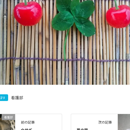
看護部
ゴリ
看護部
前の記事
次の記事
ウサギ
夢の国