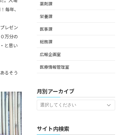
た。入場
薬剤課
円！毎年、
栄養課
てプレゼン
医事課
１０万分の
総務課
・と思い
広報企画室
医療情報管理室
があるそう
月別アーカイブ
サイト内検索