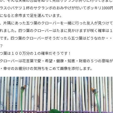
が、そんな天候の合間をぬって先日サクランボ狩りに行ってきまし
ラス小バケツ１杯のサクランボのおみやげが付いてポッキリ1000
になると余市まで足を運んでいます。
、片隅にあった五つ葉のクローバーを一緒に行った友人が見つけ
れました。四つ葉のクローバーはたまに見かけますが咲く確率は
です。四つ葉のクローバーがそうだったら五つ葉はどうなのか・・
？
つ葉は１００万分の１の確率だそうです！
クローバーは花言葉で愛・希望・健康・知恵・財産の５つの意味
・幸せのお裾分けの気持ちをこめて画像を添付します。