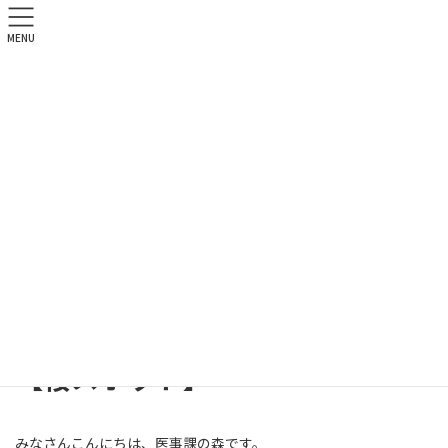
MENU
北祐会ブログ
HOME
北祐会ブログ
医事課
【桜スポット】
2018年4月24日
医事課
【桜スポット】
みなさんこんにちは、医事課の森です。