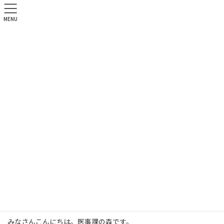
MENU
北祐会ブログ
HOME
北祐会ブログ
医事課
ジャイアントパンダ
2018年3月8日
医事課
ジャイアントパンダ
みなさんこんにちは。医事課の森です。