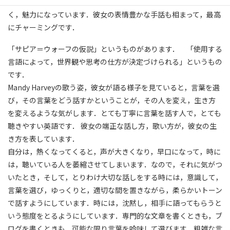
掠れ，そして揺らぐのが，とても儚くて，それが決して疵ではな
く，魅力になっています．彼女の表情豊かな手話も相まって，最高
にチャーミングです．
「サピア＝ウォーフの仮説」というものがあります． 「使用する
言語によって，世界観や思考の仕方が決定づけられる」というもの
です．
Mandy Harveyの歌う姿，彼女が語る様子を見ていると，言葉を選
び，その言葉をどう話すかということが，その人を変え，生き方
を変えるような気がします．とても丁寧に言葉を話す人で，とても
聴きやすい英語です． 彼女の端正な話し方，歌い方が，彼女の生
き方を表しています．
自分は，熱くなってくると，声が大きくなり，早口になって，時に
は，聴いている人を萎縮させてしまいます．なので，それに気がつ
いたとき，そして，とりわけ大切な話しをする時には，意識して，
言葉を選び，ゆっくりと，適切な間を置きながら，柔らかいトーン
で話すようにしています．時には，沈黙し，相手に語ってもらうと
いう態度をとるようにしています．専門的な文章を書くときも，ブ
ログを書くときも，可能な限り言葉を吟味して選びます．粗雑な言