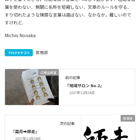
葉を使わない．無闇に名称を短縮しない．文章のルールを守る．
すり切れたような陳腐な言葉は選ばない．なかなか，難しいので
すけれど．
Michio Nonaka
医務部
ブログカテゴリ
広報企画室
前の記事
『地域サロン No.2』
2017年11月24日
医事課
次の記事
『霜月➡師走』
2017年11月28日