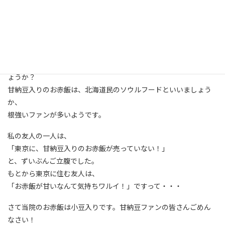
当院は11月1日に開院35周年、神経内科クリニックは1周年を迎え
ます。
これを祝って、給食ではお赤飯をメニューにいれました。
ところで皆さんのお宅のお赤飯は「小豆」「甘納豆」どちらでし
ょうか？
甘納豆入りのお赤飯は、北海道民のソウルフードといいましょう
か、
根強いファンが多いようです。
私の友人の一人は、
「東京に、甘納豆入りのお赤飯が売っていない！」
と、ずいぶんご立腹でした。
もとから東京に住む友人は、
「お赤飯が甘いなんて気持ちワルイ！」ですって・・・
さて当院のお赤飯は小豆入りです。甘納豆ファンの皆さんごめん
なさい！