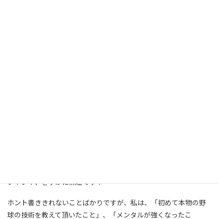
や、すさまじいもので、「ぼけっとするな！」「バカヤロー」な
んてもんじゃなく「※◎〒☆△×＃」ってな感じで表現できませ
ん。その剣幕たるや自軍だけではなく、対戦相手ベンチまで、い
や、球場全体まで沈黙させます。
面白エピソードたくさんありますが、練習の時のものを1つ紹介い
たします。
我が高校のグラウンドは、内野のみ照明設備があり、外野は暗く
なるとボールが見えなくなります。今年の高校野球の選手宣誓に
ある通り、真っ暗になるまで、ノックを受けていたのですが、さす
がにボールが見えなくなったので、「監督！ボールが見えませ
ん！」と進言したところ、「臭いで分かれ―！」と返ってきまし
た。「臭い！？」そうですね、ボールを打った時の様子、内野を
通過するときの様子から、判断して捕球しろってことですね。
いやいや、さすがに無理です！
ホント書ききれないことばかりですが、私は、「初めて本物の野
球の技術を教えて頂いたこと」、「メンタルが強くなったこ