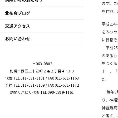
病院からのお知らせ
ます。こ
を作り、
北祐会ブログ
平成25
交通アクセス
をみつめ
お問い合わせ
に目指そ
平成25
のあるも
をつくる
〒063-0802
札幌市西区二十四軒２条２丁目４−３０
士」、「
代表 TEL 011-631-1161 / FAX 011-631-1163
た。
予約 TEL 011-631-1169 / FAX 011-631-1172
毎年3月
訪問リハビリ代表 TEL 090-2819-1161
り、神経
神経難病
と考え、