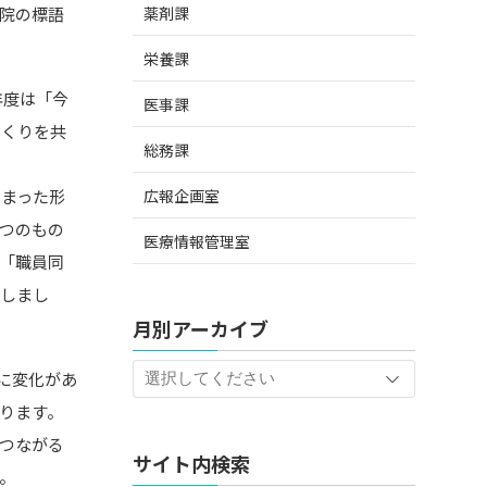
薬剤課
院の標語
栄養課
年度は「今
医事課
づくりを共
総務課
広報企画室
とまった形
つのもの
医療情報管理室
「職員同
としまし
月別アーカイブ
に変化があ
ります。
つながる
サイト内検索
。