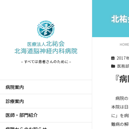
北祐
HOM
2017
– すべては患者さんのために –
医務
『病
病院案内
病院のホ
診療案内
本院は日
医師・部門紹介
に」を病
難病の解